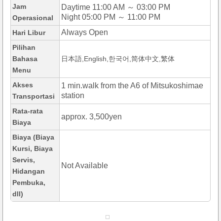
Jam
Daytime 11:00 AM ～ 03:00 PM
Night 05:00 PM ～ 11:00 PM
Operasional
Always Open
Hari Libur
Pilihan
Bahasa
日本語,English,한국어,简体中文,繁体
Menu
Akses
1 min.walk from the A6 of Mitsukoshimae
station
Transportasi
Rata-rata
approx. 3,500yen
Biaya
Biaya (Biaya
Kursi, Biaya
Servis,
Not Available
Hidangan
Pembuka,
dll)