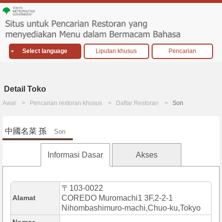
Select language
Liputan khusus
Pencarian
Detail Toko
Awal
Pencarian restoran khusus
Daftar Restoran
Son
中國名菜 孫
Son
Informasi Dasar
Akses
〒103-0022
Alamat
COREDO Muromachi1 3F,2-2-1
Nihombashimuro-machi,Chuo-ku,Tokyo