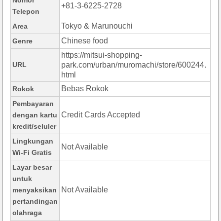
Nomor
+81-3-6225-2728
Telepon
Tokyo & Marunouchi
Area
Chinese food
Genre
https://mitsui-shopping-
URL
park.com/urban/muromachi/store/600244.
html
Bebas Rokok
Rokok
Pembayaran
Credit Cards Accepted
dengan kartu
kredit/seluler
Lingkungan
Not Available
Wi-Fi Gratis
Layar besar
untuk
Not Available
menyaksikan
pertandingan
olahraga