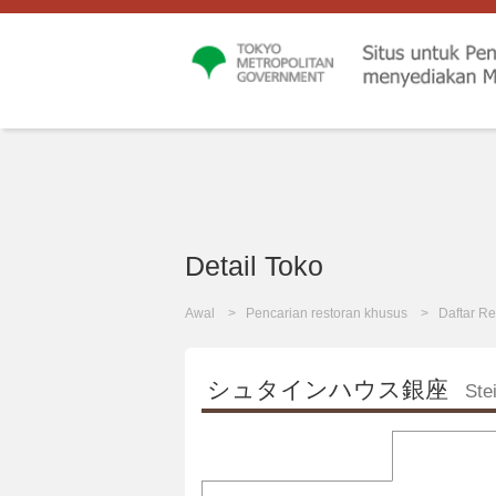
Detail Toko
Awal
Pencarian restoran khusus
Daftar Re
シュタインハウス銀座
Ste