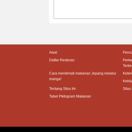
Awal
Penca
Daftar Restoran
Perk
Terke
Cara menikmati makanan Jepang melalui
Kete
manga!
Kebij
Tentang Situs Ini
Situs
Tabel Piktogram Makanan