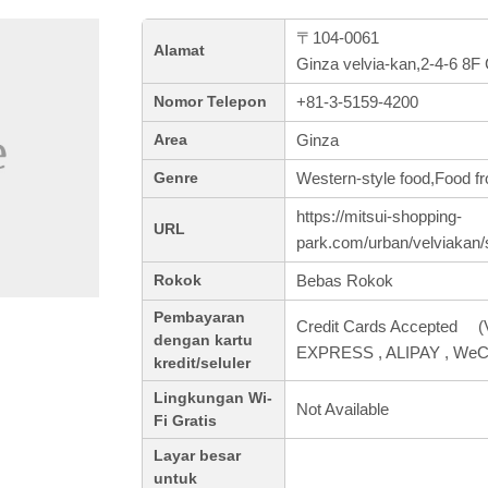
〒104-0061
Alamat
Ginza velvia-kan,2-4-6 8F
+81-3-5159-4200
Nomor Telepon
Ginza
Area
Western-style food,Food fr
Genre
https://mitsui-shopping-
URL
park.com/urban/velviakan/
Bebas Rokok
Rokok
Pembayaran
Credit Cards Accepted (
dengan kartu
EXPRESS , ALIPAY , WeC
kredit/seluler
Lingkungan Wi-
Not Available
Fi Gratis
Layar besar
untuk