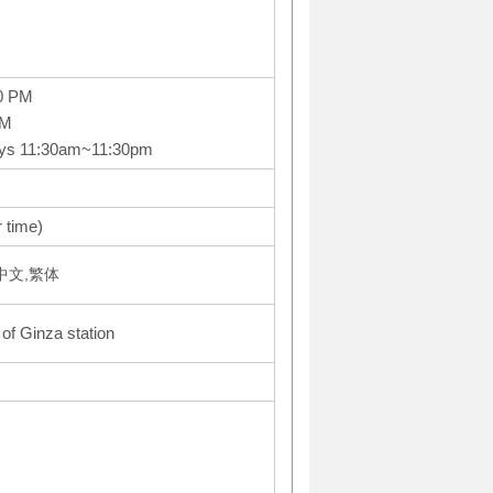
0 PM
PM
ays 11:30am~11:30pm
 time)
体中文,繁体
of Ginza station