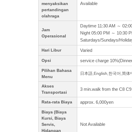
Available
menyaksikan
pertandingan
olahraga
Daytime 11:30 AM ～ 02:0
Jam
Night 05:00 PM ～ 10:30 
Operasional
Saturdays/Sundays/Holid
Varied
Hari Libur
service charge 10%(Dinner
Opsi
Pilihan Bahasa
日本語,English,한국어,简
Menu
Akses
3 min.walk from the C8 C9 
Transportasi
approx. 6,000yen
Rata-rata Biaya
Biaya (Biaya
Kursi, Biaya
Not Available
Servis,
Hidangan