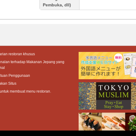
Pembuka, dll)
rian restoran khusus
enalan terhadap Makanan Jepang yang
nal
ntuan Penggunaan
akan Situs
 untuk membuat menu restoran.