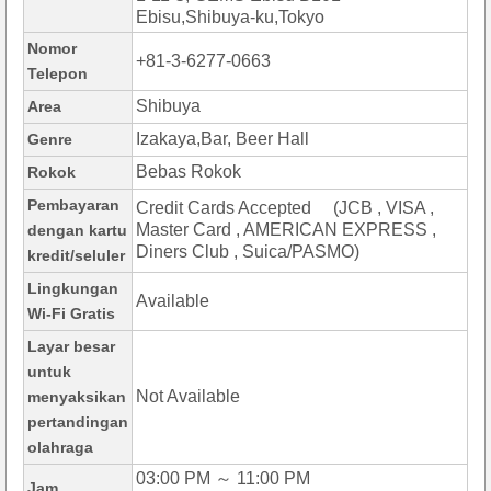
Ebisu,Shibuya-ku,Tokyo
Nomor
+81-3-6277-0663
Telepon
Shibuya
Area
Izakaya,Bar, Beer Hall
Genre
Bebas Rokok
Rokok
Pembayaran
Credit Cards Accepted (JCB , VISA ,
Master Card , AMERICAN EXPRESS ,
dengan kartu
Diners Club , Suica/PASMO)
kredit/seluler
Lingkungan
Available
Wi-Fi Gratis
Layar besar
untuk
Not Available
menyaksikan
pertandingan
olahraga
03:00 PM ～ 11:00 PM
Jam