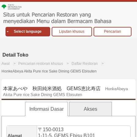
Select language
Liputan khusus
Pencarian
Detail Toko
Awal
Pencarian restoran khusus
Daftar Restoran
HonkeAbeya Akita Pure rice Sake Dining GEMS Ebisuten
本家あべや 秋田純米酒処 GEMS恵比寿店
HonkeAbeya
Akita Pure rice Sake Dining GEMS Ebisuten
Informasi Dasar
Akses
〒150-0013
Alamat
1-11-5, GEMS Ebisu B101