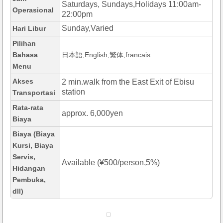
Saturdays, Sundays,Holidays 11:00am-
Operasional
22:00pm
Sunday,Varied
Hari Libur
Pilihan
Bahasa
日本語,English,繁体,francais
Menu
Akses
2 min.walk from the East Exit of Ebisu
station
Transportasi
Rata-rata
approx. 6,000yen
Biaya
Biaya (Biaya
Kursi, Biaya
Servis,
Available (¥500/person,5%)
Hidangan
Pembuka,
dll)