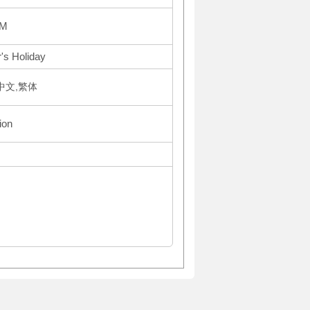
PM
's Holiday
体中文,繁体
ion