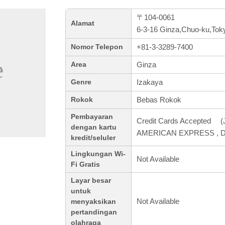
〒104-0061
Alamat
6-3-16 Ginza,Chuo-ku,Tok
+81-3-3289-7400
Nomor Telepon
Ginza
Area
Izakaya
Genre
Bebas Rokok
Rokok
Pembayaran
Credit Cards Accepted (J
dengan kartu
AMERICAN EXPRESS , Di
kredit/seluler
Lingkungan Wi-
Not Available
Fi Gratis
Layar besar
untuk
Not Available
menyaksikan
pertandingan
olahraga