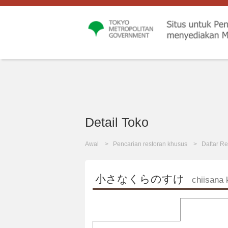
Detail Toko
Awal
Pencarian restoran khusus
Daftar Re
小さなくらのすけ
chiisana