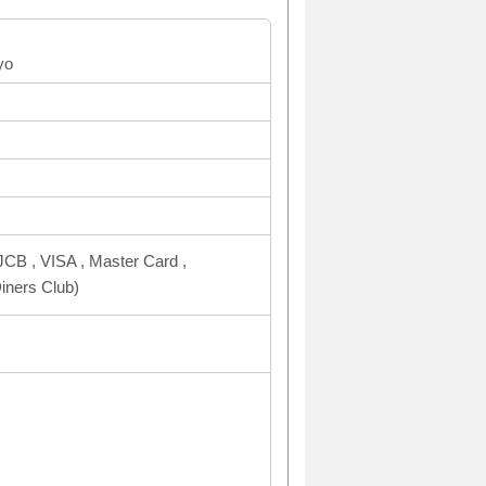
yo
CB , VISA , Master Card ,
ners Club)