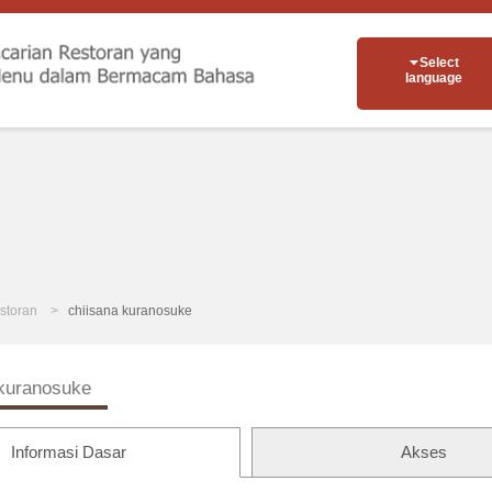
Select
language
storan
chiisana kuranosuke
 kuranosuke
Informasi Dasar
Akses