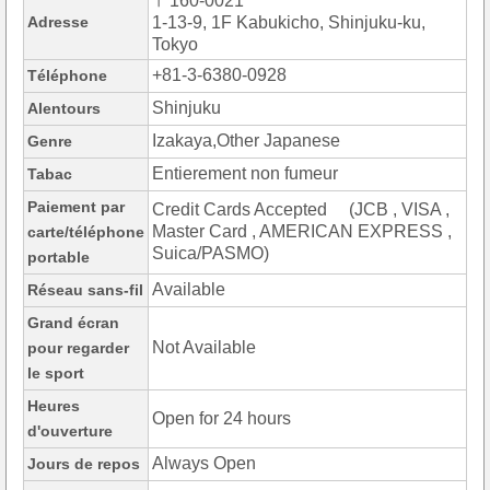
〒160-0021
Adresse
1-13-9, 1F Kabukicho, Shinjuku-ku,
Tokyo
+81-3-6380-0928
Téléphone
Shinjuku
Alentours
Izakaya,Other Japanese
Genre
Entierement non fumeur
Tabac
Paiement par
Credit Cards Accepted (JCB , VISA ,
Master Card , AMERICAN EXPRESS ,
carte/téléphone
Suica/PASMO)
portable
Available
Réseau sans-fil
Grand écran
Not Available
pour regarder
le sport
Heures
Open for 24 hours
d'ouverture
Always Open
Jours de repos