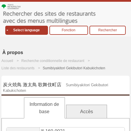
Select language
Fonction
Rechercher
À propos
Accueil
Recherche conditionnelle de restaurant
Liste des restaurants
Sumibiyakitori Gekibutori Kabukichoten
炭火焼鳥 激太鳥 歌舞伎町店
Sumibiyakitori Gekibutori
Kabukichoten
Information de
base
Accès