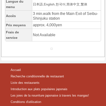
Langue du
日本語,English,한국어,简体中文,繁体
menu
3 min.walk from the Main Exit of Seibu-
Accès
Shinjuku station
approx. 4,000yen
Prix moyens
Frais de
Not Available
service
Accueil
Recherche conditionnelle de restaurant
Liste des restaurants
Introduction aux plats populaires japonais
Les joies de la nourriture japonaise à travers les mangas!
Conditions d'utilisation