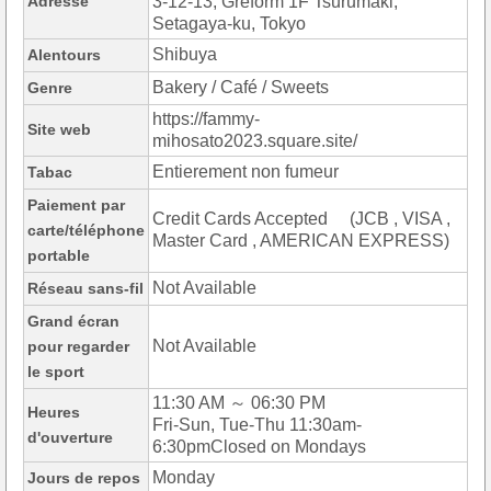
Adresse
3-12-13, Greform 1F Tsurumaki,
Setagaya-ku, Tokyo
Shibuya
Alentours
Bakery / Café / Sweets
Genre
https://fammy-
Site web
mihosato2023.square.site/
Entierement non fumeur
Tabac
Paiement par
Credit Cards Accepted (JCB , VISA ,
carte/téléphone
Master Card , AMERICAN EXPRESS)
portable
Not Available
Réseau sans-fil
Grand écran
Not Available
pour regarder
le sport
11:30 AM ～ 06:30 PM
Heures
Fri-Sun, Tue-Thu 11:30am-
d'ouverture
6:30pmClosed on Mondays
Monday
Jours de repos