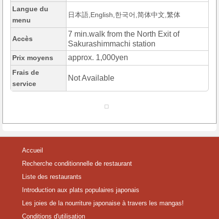
Langue du
日本語,English,한국어,简体中文,繁体
menu
7 min.walk from the North Exit of
Accès
Sakurashimmachi station
approx. 1,000yen
Prix moyens
Frais de
Not Available
service
Accueil
Recherche conditionnelle de restaurant
Liste des restaurants
Introduction aux plats populaires japonais
Les joies de la nourriture japonaise à travers les mangas!
Conditions d'utilisation