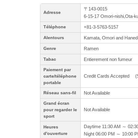
〒143-0015
Adresse
6-15-17 Omori-nishi,Ota-k
+81-3-5763-5157
Téléphone
Kamata, Omori and Haneda
Alentours
Ramen
Genre
Entierement non fumeur
Tabac
Paiement par
Credit Cards Accepted 
carte/téléphone
portable
Not Available
Réseau sans-fil
Grand écran
Not Available
pour regarder le
sport
Daytime 11:30 AM ～ 02:3
Heures
d'ouverture
Night 06:00 PM ～ 10:00 