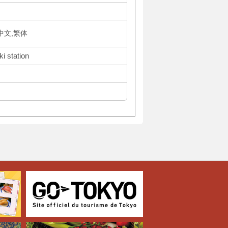
体中文,繁体
i station