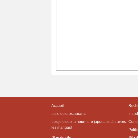
Accueil
Reche
Liste des restaurants
Intro
Les joies de la nourriture japonaise à travers
Condit
les mangas!
Politi
Plan du site
Site 