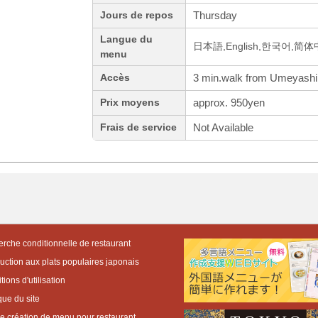
Thursday
Jours de repos
Langue du
日本語,English,한국어,简
menu
3 min.walk from Umeyashik
Accès
approx. 950yen
Prix moyens
Not Available
Frais de service
rche conditionnelle de restaurant
duction aux plats populaires japonais
ions d'utilisation
que du site
de création de menu pour restaurant