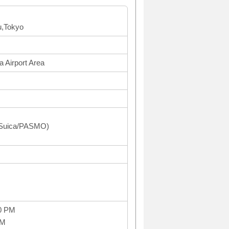
u,Tokyo
 Airport Area
(Suica/PASMO)
0 PM
PM