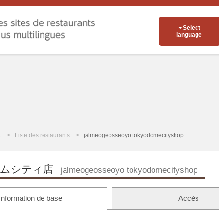
Select
language
t
Liste des restaurants
jalmeogeosseoyo tokyodomecityshop
ームシティ店
jalmeogeosseoyo tokyodomecityshop
Information de base
Accès