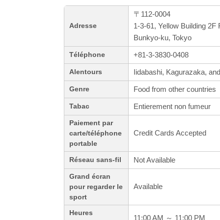
〒112-0004
1-3-61, Yellow Building 2
Adresse
Bunkyo-ku, Tokyo
+81-3-3830-0408
Téléphone
Iidabashi, Kagurazaka, a
Alentours
Food from other countries
Genre
Entierement non fumeur
Tabac
Paiement par
Credit Cards Accepted
carte/téléphone
portable
Not Available
Réseau sans-fil
Grand écran
Available
pour regarder le
sport
Heures
11:00 AM ～ 11:00 PM