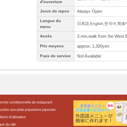
d'ouverture
Always Open
Jours de repos
Langue du
日本語,English,한국어,简
menu
3 min.walk from the West E
Accès
approx. 1,300yen
Prix moyens
Not Available
Frais de service
rche conditionnelle de restaurant
duction aux plats populaires japonais
ions d'utilisation
que du site