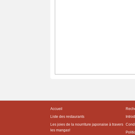
Accueil
Reche
Liste des restaurants
Intro
Les joies de la nourriture japonaise à travers
Condit
les mangas!
Politi