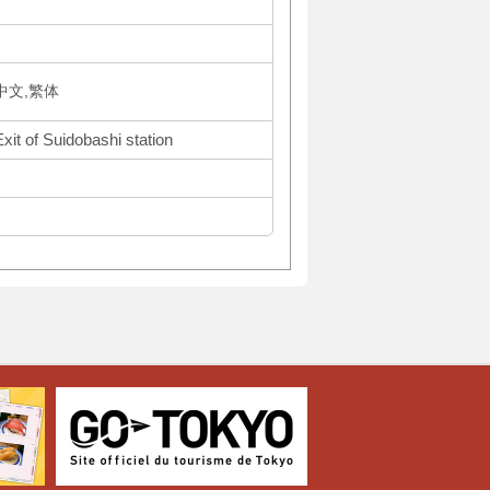
体中文,繁体
xit of Suidobashi station