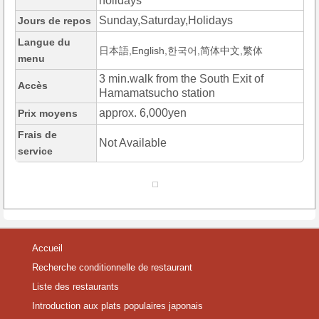
holidays
Sunday,Saturday,Holidays
Jours de repos
Langue du
日本語,English,한국어,简体中文,繁体
menu
3 min.walk from the South Exit of
Accès
Hamamatsucho station
approx. 6,000yen
Prix moyens
Frais de
Not Available
service
Accueil
Recherche conditionnelle de restaurant
Liste des restaurants
Introduction aux plats populaires japonais