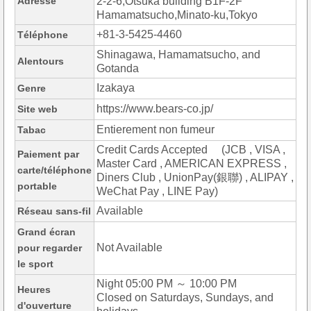
Adresse
2-2-6,Otsuka building B1F-2F
Hamamatsucho,Minato-ku,Tokyo
+81-3-5425-4460
Téléphone
Shinagawa, Hamamatsucho, and
Alentours
Gotanda
Izakaya
Genre
https://www.bears-co.jp/
Site web
Entierement non fumeur
Tabac
Credit Cards Accepted (JCB , VISA ,
Paiement par
Master Card , AMERICAN EXPRESS ,
carte/téléphone
Diners Club , UnionPay(銀聯) , ALIPAY ,
portable
WeChat Pay , LINE Pay)
Available
Réseau sans-fil
Grand écran
Not Available
pour regarder
le sport
Night 05:00 PM ～ 10:00 PM
Heures
Closed on Saturdays, Sundays, and
d'ouverture