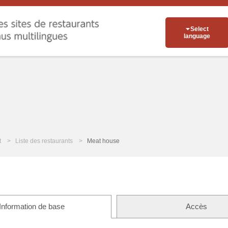
Select
language
t
Liste des restaurants
Meat house
Information de base
Accès