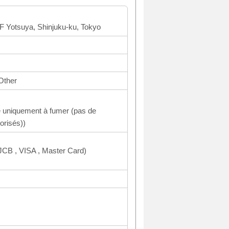
5F Yotsuya, Shinjuku-ku, Tokyo
Other
 uniquement à fumer (pas de
orisés))
CB , VISA , Master Card)