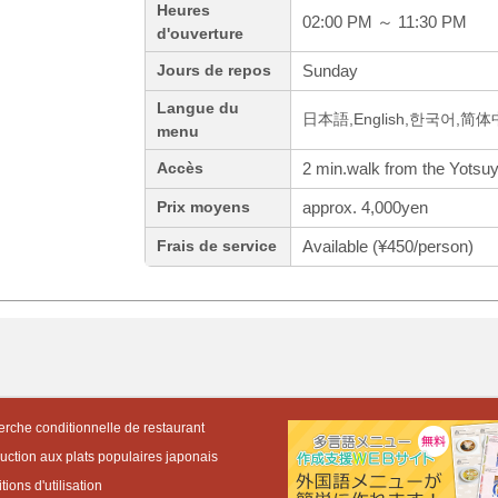
Heures
02:00 PM ～ 11:30 PM
d'ouverture
Sunday
Jours de repos
Langue du
日本語,English,한국어,简
menu
2 min.walk from the Yotsuy
Accès
approx. 4,000yen
Prix moyens
Available (¥450/person)
Frais de service
rche conditionnelle de restaurant
duction aux plats populaires japonais
ions d'utilisation