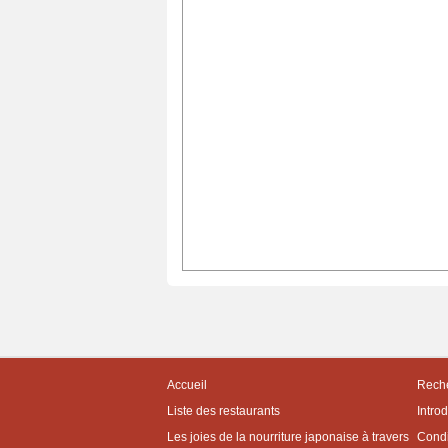
Accueil
Reche
Liste des restaurants
Intro
Les joies de la nourriture japonaise à travers
Condit