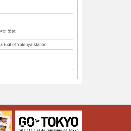
体中文,繁体
a Exit of Yotsuya station