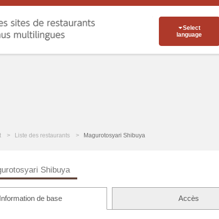
Select
language
t
Liste des restaurants
Magurotosyari Shibuya
urotosyari Shibuya
Information de base
Accès