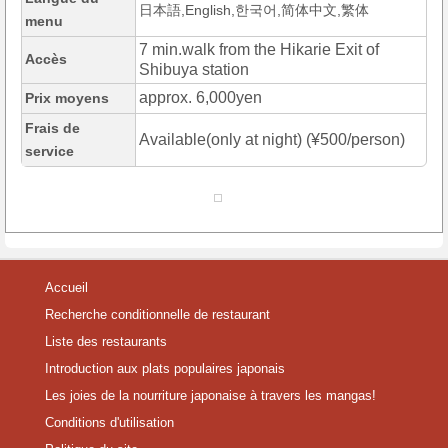
日本語,English,한국어,简体中文,繁体
menu
7 min.walk from the Hikarie Exit of
Accès
Shibuya station
approx. 6,000yen
Prix moyens
Frais de
Available(only at night) (¥500/person)
service
Accueil
Recherche conditionnelle de restaurant
Liste des restaurants
Introduction aux plats populaires japonais
Les joies de la nourriture japonaise à travers les mangas!
Conditions d'utilisation