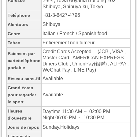
Adresse
2-8-4, Towa Aoyama Building 202
Shibuya, Shibuya-ku, Tokyo
+81-3-6427-4796
Téléphone
Shibuya
Alentours
Italian / French / Spanish food
Genre
Entierement non fumeur
Tabac
Credit Cards Accepted (JCB , VISA ,
Paiement par
Master Card , AMERICAN EXPRESS ,
carte/téléphone
Diners Club , UnionPay(銀聯) , ALIPAY ,
portable
WeChat Pay , LINE Pay)
Available
Réseau sans-fil
Grand écran
Available
pour regarder
le sport
Heures
Daytime 11:30 AM ～ 02:00 PM
Night 06:00 PM ～ 10:30 PM
d'ouverture
Sunday,Holidays
Jours de repos
Langue du