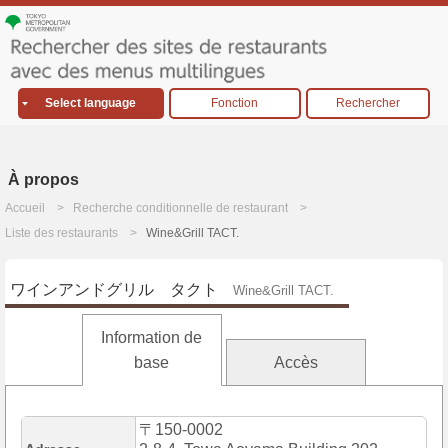
Select language
Fonction
Rechercher
À propos
Accueil
Recherche conditionnelle de restaurant
Liste des restaurants
Wine&Grill TACT.
ワインアンドグリル タクト
Wine&Grill TACT.
Information de
base
Accès
〒150-0002