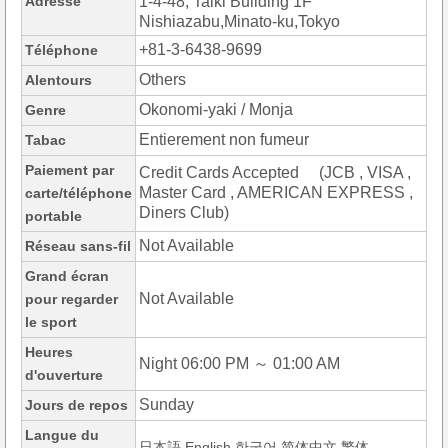
Adresse
1-4-48, Taiki Building 1F
Nishiazabu,Minato-ku,Tokyo
+81-3-6438-9699
Téléphone
Others
Alentours
Okonomi-yaki / Monja
Genre
Entierement non fumeur
Tabac
Paiement par
Credit Cards Accepted (JCB , VISA ,
Master Card , AMERICAN EXPRESS ,
carte/téléphone
Diners Club)
portable
Not Available
Réseau sans-fil
Grand écran
Not Available
pour regarder
le sport
Heures
Night 06:00 PM ～ 01:00 AM
d'ouverture
Sunday
Jours de repos
Langue du
日本語,English,한국어,简体中文,繁体