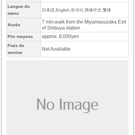
Langue du
日本語,English,한국어,简体中文,繁体
menu
7 min.walk from the Miyamasuzaka Exit
Accès
of Shibuya station
approx. 6,000yen
Prix moyens
Frais de
Not Available
service