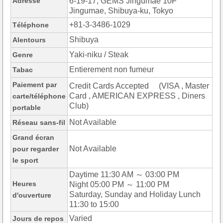
Adresse
6-19-17, GEMS Jingumae 10F
Jingumae, Shibuya-ku, Tokyo
+81-3-3486-1029
Téléphone
Shibuya
Alentours
Yaki-niku / Steak
Genre
Entierement non fumeur
Tabac
Paiement par
Credit Cards Accepted (VISA , Master
Card , AMERICAN EXPRESS , Diners
carte/téléphone
Club)
portable
Not Available
Réseau sans-fil
Grand écran
Not Available
pour regarder
le sport
Daytime 11:30 AM ～ 03:00 PM
Heures
Night 05:00 PM ～ 11:00 PM
Saturday, Sunday and Holiday Lunch
d'ouverture
11:30 to 15:00
Varied
Jours de repos