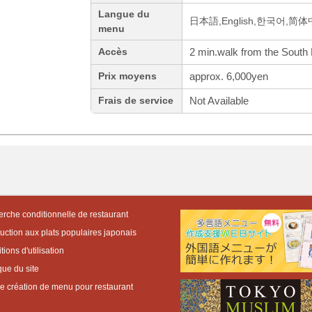
Langue du
日本語,English,한국어,简
menu
2 min.walk from the South 
Accès
approx. 6,000yen
Prix moyens
Not Available
Frais de service
rche conditionnelle de restaurant
duction aux plats populaires japonais
ions d'utilisation
que du site
de création de menu pour restaurant