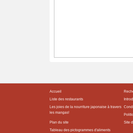
Accueil
Reche
Liste des restaurants
Intro
Les joies de la nourriture japonaise à travers
Condit
les mangas!
Politi
Plan du site
Site 
Tableau des pictogrammes d'aliments