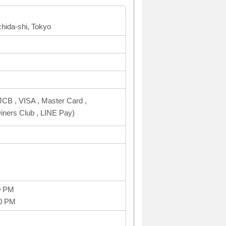
hida-shi, Tokyo
CB , VISA , Master Card ,
ers Club , LINE Pay)
0 PM
00 PM