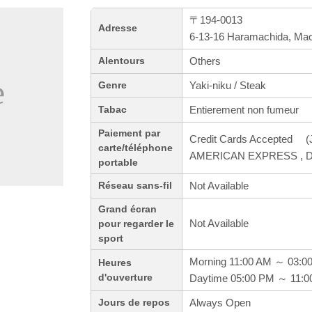
〒194-0013
Adresse
6-13-16 Haramachida, Mac
Others
Alentours
Yaki-niku / Steak
Genre
Entierement non fumeur
Tabac
Paiement par
Credit Cards Accepted (J
carte/téléphone
AMERICAN EXPRESS , Din
portable
Not Available
Réseau sans-fil
Grand écran
Not Available
pour regarder le
sport
Morning 11:00 AM ～ 03:0
Heures
d'ouverture
Daytime 05:00 PM ～ 11:
Always Open
Jours de repos