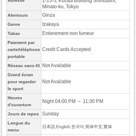
Adresse
1-13-5, Kurata Building Shinbashi,
Minato-ku, Tokyo
Ginza
Alentours
Izakaya
Genre
Entierement non fumeur
Tabac
Paiement par
Credit Cards Accepted
carte/téléphone
portable
Not Available
Réseau sans-fil
Grand écran
Not Available
pour regarder
le sport
Heures
Night 04:00 PM ～ 11:30 PM
d'ouverture
Sunday
Jours de repos
Langue du
日本語,English,한국어,简体中文,繁体
menu