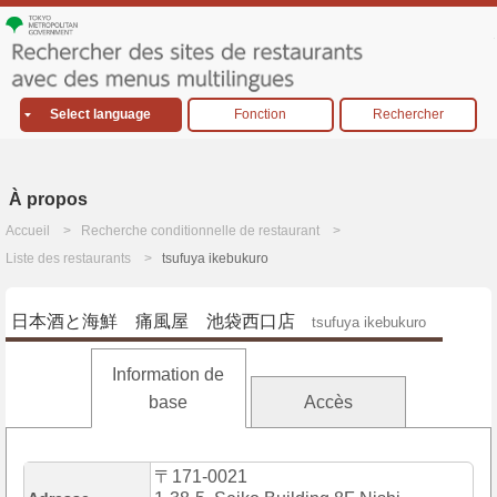
Select language
Fonction
Rechercher
À propos
Accueil
Recherche conditionnelle de restaurant
Liste des restaurants
tsufuya ikebukuro
日本酒と海鮮 痛風屋 池袋西口店
tsufuya ikebukuro
Information de
base
Accès
〒171-0021