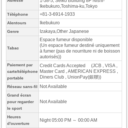
Adresse
1-38-5, Seiko Building 8F Nishi-
Ikebukuro,Toshima-ku,Tokyo
+81-3-6914-1933
Téléphone
Ikebukuro
Alentours
Izakaya,Other Japanese
Genre
Espace fumeur disponible
(Un espace fumeur destiné uniquement
Tabac
à fumer (pas de nourriture ni de boisson
autorisés))
Paiement par
Credit Cards Accepted (JCB , VISA ,
Master Card , AMERICAN EXPRESS ,
carte/téléphone
Diners Club , UnionPay(銀聯))
portable
Not Available
Réseau sans-fil
Grand écran
Not Available
pour regarder
le sport
Heures
Night 05:00 PM ～ 00:00 AM
d'ouverture