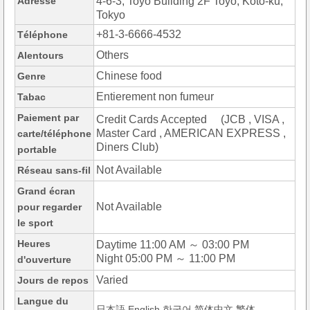
Adresse
4-6-3, Toyo Building 2F Toyo, Koto-ku,
Tokyo
+81-3-6666-4532
Téléphone
Others
Alentours
Chinese food
Genre
Entierement non fumeur
Tabac
Paiement par
Credit Cards Accepted (JCB , VISA ,
Master Card , AMERICAN EXPRESS ,
carte/téléphone
Diners Club)
portable
Not Available
Réseau sans-fil
Grand écran
Not Available
pour regarder
le sport
Heures
Daytime 11:00 AM ～ 03:00 PM
Night 05:00 PM ～ 11:00 PM
d'ouverture
Varied
Jours de repos
Langue du
日本語,English,한국어,简体中文,繁体