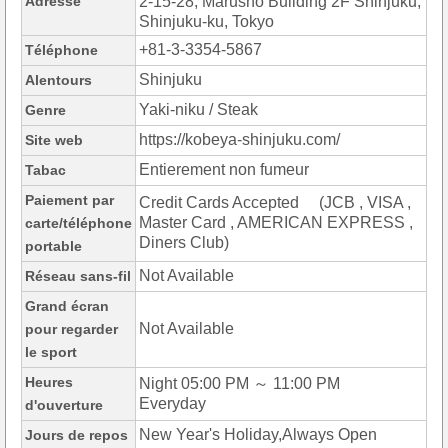
Adresse
2-15-28, Marusho Building 2F Shinjuku,
Shinjuku-ku, Tokyo
+81-3-3354-5867
Téléphone
Shinjuku
Alentours
Yaki-niku / Steak
Genre
https://kobeya-shinjuku.com/
Site web
Entierement non fumeur
Tabac
Paiement par
Credit Cards Accepted (JCB , VISA ,
Master Card , AMERICAN EXPRESS ,
carte/téléphone
Diners Club)
portable
Not Available
Réseau sans-fil
Grand écran
Not Available
pour regarder
le sport
Heures
Night 05:00 PM ～ 11:00 PM
Everyday
d'ouverture
New Year's Holiday,Always Open
Jours de repos