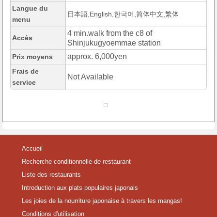
Langue du
日本語,English,한국어,简体中文,繁体
menu
4 min.walk from the c8 of
Accès
Shinjukugyoemmae station
approx. 6,000yen
Prix moyens
Frais de
Not Available
service
Accueil
Recherche conditionnelle de restaurant
Liste des restaurants
Introduction aux plats populaires japonais
Les joies de la nourriture japonaise à travers les mangas!
Conditions d'utilisation