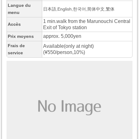
Langue du
日本語,English,한국어,简体中文,繁体
menu
1 min.walk from the Marunouchi Central
Accès
Exit of Tokyo station
approx. 5,000yen
Prix moyens
Frais de
Available(only at night)
(¥550/person,10%)
service