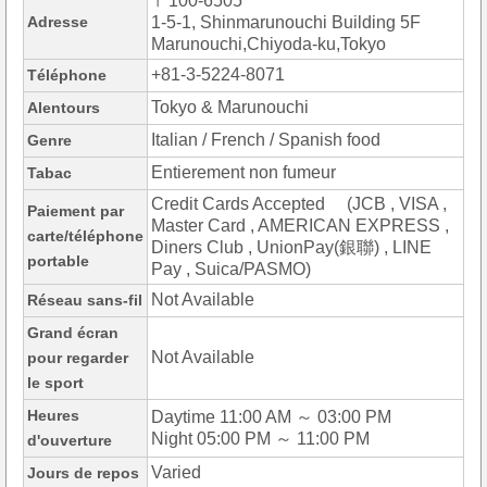
〒100-6505
Adresse
1-5-1, Shinmarunouchi Building 5F
Marunouchi,Chiyoda-ku,Tokyo
+81-3-5224-8071
Téléphone
Tokyo & Marunouchi
Alentours
Italian / French / Spanish food
Genre
Entierement non fumeur
Tabac
Credit Cards Accepted (JCB , VISA ,
Paiement par
Master Card , AMERICAN EXPRESS ,
carte/téléphone
Diners Club , UnionPay(銀聯) , LINE
portable
Pay , Suica/PASMO)
Not Available
Réseau sans-fil
Grand écran
Not Available
pour regarder
le sport
Heures
Daytime 11:00 AM ～ 03:00 PM
Night 05:00 PM ～ 11:00 PM
d'ouverture
Varied
Jours de repos