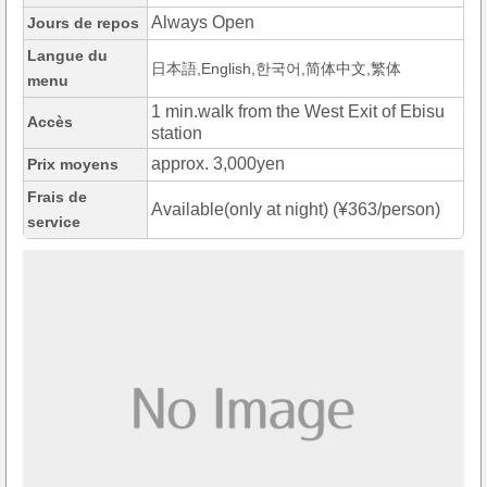
Always Open
Jours de repos
Langue du
日本語,English,한국어,简体中文,繁体
menu
1 min.walk from the West Exit of Ebisu
Accès
station
approx. 3,000yen
Prix moyens
Frais de
Available(only at night) (¥363/person)
service