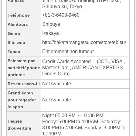
Adresse
1-8-14, Daikoku Building B1F Ebisu,
Shibuya-ku, Tokyo
+81-3-6408-9460
Téléphone
Shibuya
Alentours
Izakaya
Genre
http://hakatamangetsu.com/store/ebisu/
Site web
Entierement non fumeur
Tabac
Paiement par
Credit Cards Accepted (JCB , VISA ,
Master Card , AMERICAN EXPRESS ,
carte/téléphone
Diners Club)
portable
Not Available
Réseau sans-fil
Grand écran
Not Available
pour regarder
le sport
Night 05:00 PM ～ 11:30 PM
Heures
Friday: 5:00PM to 4:00AM, Saturday:
3:00PM to 4:00AM, Sunday: 3:00PM to
d'ouverture
11:30PM