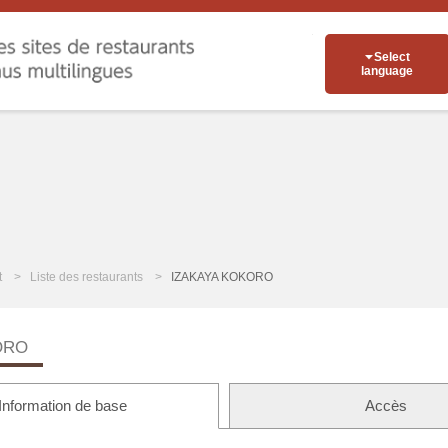
Select
language
t
Liste des restaurants
IZAKAYA KOKORO
ORO
Information de base
Accès