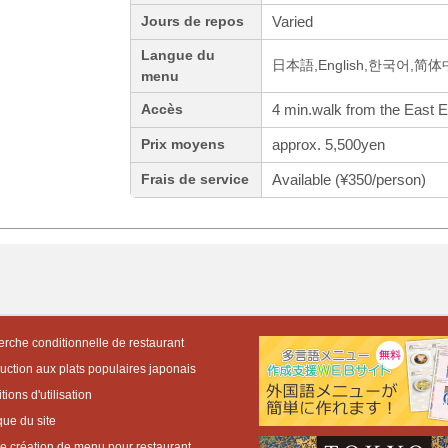
Varied
Jours de repos
Langue du
日本語,English,한국어,简
menu
4 min.walk from the East E
Accès
approx. 5,500yen
Prix moyens
Available (¥350/person)
Frais de service
rche conditionnelle de restaurant
duction aux plats populaires japonais
ions d'utilisation
que du site
de création de menu pour restaurant