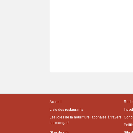
Accueil
Reche
Liste des restaurants
Intro
Les joies de la nourriture japonaise à travers
Condit
les mangas!
Politi
Plan du site
Site 