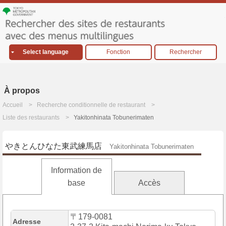
Select language
Fonction
Rechercher
À propos
Accueil
Recherche conditionnelle de restaurant
Liste des restaurants
Yakitonhinata Tobunerimaten
やきとんひなた東武練馬店
Yakitonhinata Tobunerimaten
Information de
base
Accès
〒179-0081
Adresse