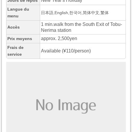
New Year's Holiday
Jours de repos
Langue du
日本語,English,한국어,简体中文,繁体
menu
1 min.walk from the South Exit of Tobu-
Accès
Nerima station
approx. 2,500yen
Prix moyens
Frais de
Available (¥110/person)
service