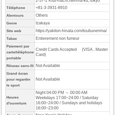
2-37-2 Kita-machi,Nerima-ku,Tokyo
+81-3-3931-8910
Téléphone
Others
Alentours
Izakaya
Genre
https://yakiton-hinata.com/toubunerima/
Site web
Entierement non fumeur
Tabac
Paiement par
Credit Cards Accepted (VISA , Master
carte/téléphone
Card)
portable
Not Available
Réseau sans-fil
Grand écran
Not Available
pour regarder
le sport
Night 04:00 PM ～ 00:00 AM
Heures
Weekdays 17:00~24:00 / Saturday
16:00~24:00 / Sundays and holidays
d'ouverture
16:00~23:00