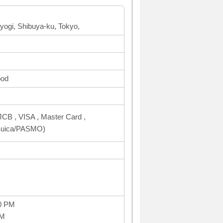
Yoyogi, Shibuya-ku, Tokyo,
ood
CB , VISA , Master Card ,
uica/PASMO)
0 PM
PM