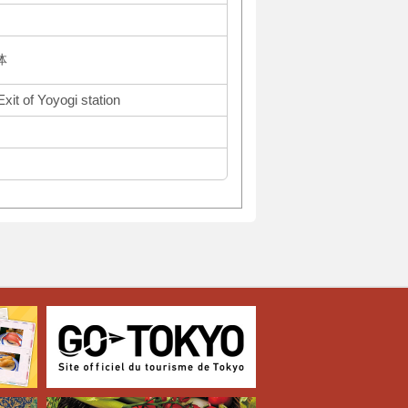
体
xit of Yoyogi station