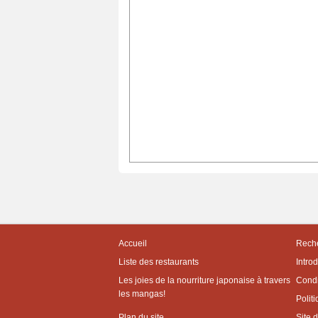
Accueil
Reche
Liste des restaurants
Intro
Les joies de la nourriture japonaise à travers
Condit
les mangas!
Politi
Plan du site
Site 