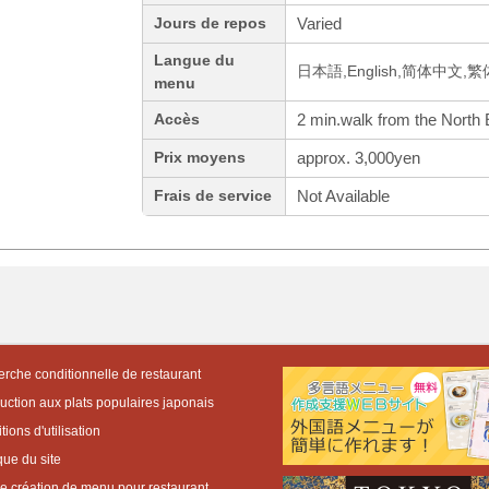
Varied
Jours de repos
Langue du
日本語,English,简体中文,繁
menu
2 min.walk from the North E
Accès
approx. 3,000yen
Prix moyens
Not Available
Frais de service
rche conditionnelle de restaurant
duction aux plats populaires japonais
ions d'utilisation
que du site
de création de menu pour restaurant