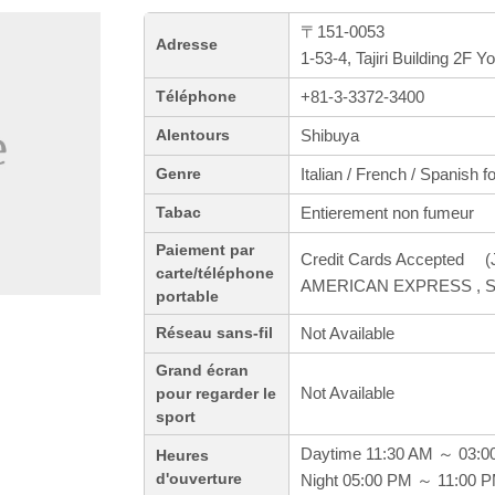
〒151-0053
Adresse
1-53-4, Tajiri Building 2F 
+81-3-3372-3400
Téléphone
Shibuya
Alentours
Italian / French / Spanish f
Genre
Entierement non fumeur
Tabac
Paiement par
Credit Cards Accepted (J
carte/téléphone
AMERICAN EXPRESS , S
portable
Not Available
Réseau sans-fil
Grand écran
Not Available
pour regarder le
sport
Daytime 11:30 AM ～ 03:0
Heures
d'ouverture
Night 05:00 PM ～ 11:00 