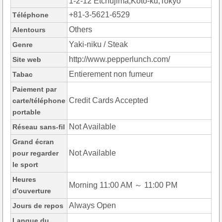
1-2-12 Etchujima,Koto-ku,Tokyo
+81-3-5621-6529
Téléphone
Others
Alentours
Yaki-niku / Steak
Genre
http://www.pepperlunch.com/
Site web
Entierement non fumeur
Tabac
Paiement par
Credit Cards Accepted
carte/téléphone
portable
Not Available
Réseau sans-fil
Grand écran
Not Available
pour regarder
le sport
Heures
Morning 11:00 AM ～ 11:00 PM
d'ouverture
Always Open
Jours de repos
Langue du