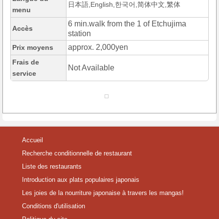
日本語,English,한국어,简体中文,繁体
menu
6 min.walk from the 1 of Etchujima
Accès
station
approx. 2,000yen
Prix moyens
Frais de
Not Available
service
Accueil
Recherche conditionnelle de restaurant
Liste des restaurants
Introduction aux plats populaires japonais
Les joies de la nourriture japonaise à travers les mangas!
Conditions d'utilisation