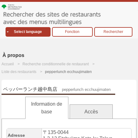
Select language
Fonction
Rechercher
À propos
Accueil
Recherche conditionnelle de restaurant
Liste des restaurants
pepperlunch ecchuujimaten
ペッパーランチ越中島店
pepperlunch ecchuujimaten
Information de
base
Accès
〒135-0044
Adresse