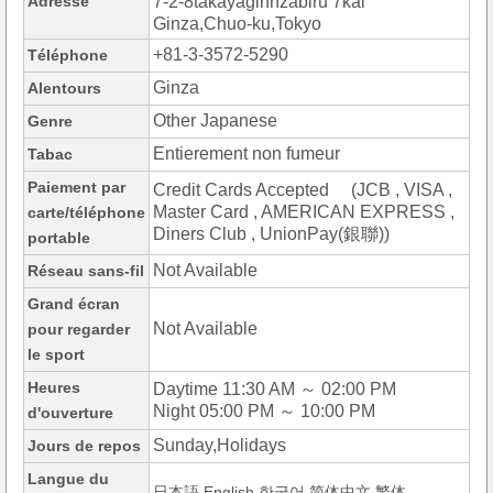
Adresse
7-2-8takayaginnzabiru 7kai
Ginza,Chuo-ku,Tokyo
+81-3-3572-5290
Téléphone
Ginza
Alentours
Other Japanese
Genre
Entierement non fumeur
Tabac
Paiement par
Credit Cards Accepted (JCB , VISA ,
Master Card , AMERICAN EXPRESS ,
carte/téléphone
Diners Club , UnionPay(銀聯))
portable
Not Available
Réseau sans-fil
Grand écran
Not Available
pour regarder
le sport
Heures
Daytime 11:30 AM ～ 02:00 PM
Night 05:00 PM ～ 10:00 PM
d'ouverture
Sunday,Holidays
Jours de repos
Langue du
日本語,English,한국어,简体中文,繁体