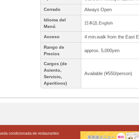
Always Open
Cerrado
Idioma del
日本語,English
Menú
4 min.walk from the East E
Acceso
Rango de
approx. 5,000yen
Precios
Cargos (de
Asiento,
Available (¥550/person)
Servicio,
Aperitivos)
eda condicionada de restaurantes