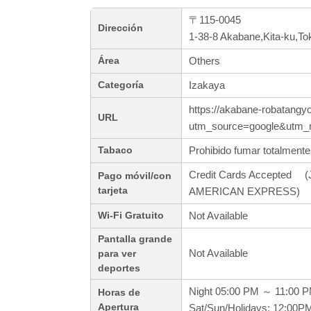
〒115-0045
Dirección
1-38-8 Akabane,Kita-ku,To
Others
Área
Izakaya
Categoría
https://akabane-robatangyo
URL
utm_source=google&utm
Prohibido fumar totalmente
Tabaco
Credit Cards Accepted (J
Pago móvil/con
tarjeta
AMERICAN EXPRESS)
Not Available
Wi-Fi Gratuito
Pantalla grande
Not Available
para ver
deportes
Night 05:00 PM ～ 11:00 
Horas de
Apertura
Sat/Sun/Holidays: 12:00P