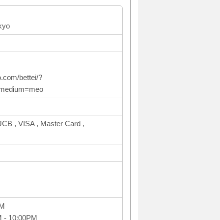
kyo
.com/bettei/?
_medium=meo
CB , VISA , Master Card ,
PM
M - 10:00PM