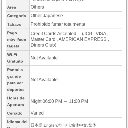
Others
Área
Other Japanese
Categoría
Prohibido fumar totalmente
Tabaco
Pago
Credit Cards Accepted (JCB , VISA ,
Master Card , AMERICAN EXPRESS ,
móvil/con
Diners Club)
tarjeta
Wi-Fi
Not Available
Gratuito
Pantalla
grande
Not Available
para ver
deportes
Horas de
Night 06:00 PM ～ 11:00 PM
Apertura
Varied
Cerrado
Idioma del
日本語,English,한국어,简体中文,繁体