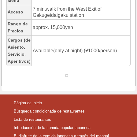
Menú
7 min.walk from the West Exit of
Acceso
Gakugeidaigaku station
Rango de
approx. 15,000yen
Precios
Cargos (de
Asiento,
Available(only at night) (¥1000/person)
Servicio,
Aperitivos)
Página de inicio
Búsqueda condicionada de restaurantes
Lista de restaurantes
Introducción de la comida popular japonesa
El disfrute de la comida japonesa a través del manga!