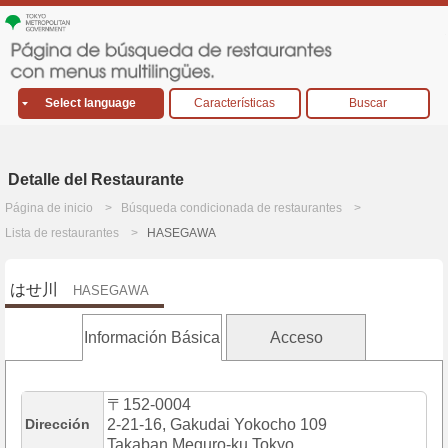
Select language
Características
Buscar
Detalle del Restaurante
Página de inicio
Búsqueda condicionada de restaurantes
Lista de restaurantes
HASEGAWA
はせ川
HASEGAWA
Información Básica
Acceso
〒152-0004
Dirección
2-21-16, Gakudai Yokocho 109
Takaban,Meguro-ku,Tokyo