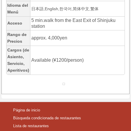
Idioma del
日本語,English,한국어,简体中文,繁体
Menú
5 min.walk from the East Exit of Shinjuku
Acceso
station
Rango de
approx. 4,000yen
Precios
Cargos (de
Asiento,
Available (¥1200/person)
Servicio,
Aperitivos)
Página de inicio
Búsqueda condicionada de restaurantes
Lista de restaurantes