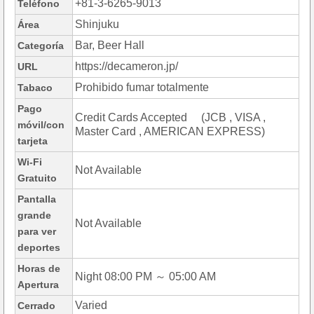
+81-3-6265-9013
Teléfono
Shinjuku
Área
Bar, Beer Hall
Categoría
https://decameron.jp/
URL
Prohibido fumar totalmente
Tabaco
Pago
Credit Cards Accepted (JCB , VISA ,
móvil/con
Master Card , AMERICAN EXPRESS)
tarjeta
Wi-Fi
Not Available
Gratuito
Pantalla
grande
Not Available
para ver
deportes
Horas de
Night 08:00 PM ～ 05:00 AM
Apertura
Varied
Cerrado