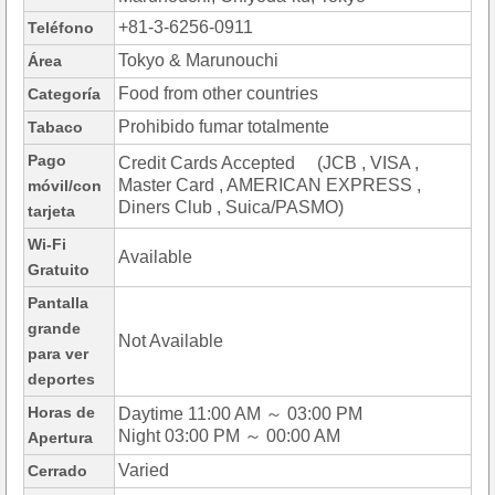
+81-3-6256-0911
Teléfono
Tokyo & Marunouchi
Área
Food from other countries
Categoría
Prohibido fumar totalmente
Tabaco
Pago
Credit Cards Accepted (JCB , VISA ,
Master Card , AMERICAN EXPRESS ,
móvil/con
Diners Club , Suica/PASMO)
tarjeta
Wi-Fi
Available
Gratuito
Pantalla
grande
Not Available
para ver
deportes
Horas de
Daytime 11:00 AM ～ 03:00 PM
Night 03:00 PM ～ 00:00 AM
Apertura
Varied
Cerrado