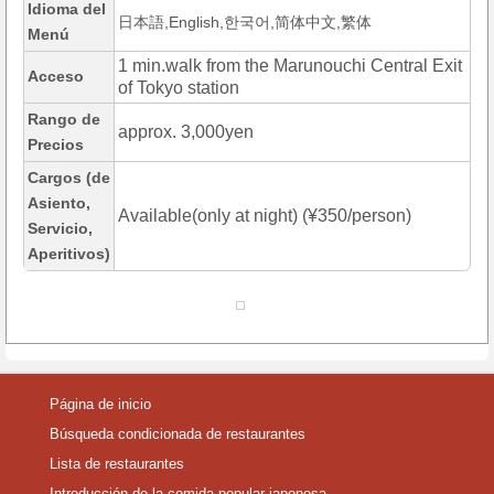
Idioma del
日本語,English,한국어,简体中文,繁体
Menú
1 min.walk from the Marunouchi Central Exit
Acceso
of Tokyo station
Rango de
approx. 3,000yen
Precios
Cargos (de
Asiento,
Available(only at night) (¥350/person)
Servicio,
Aperitivos)
Página de inicio
Búsqueda condicionada de restaurantes
Lista de restaurantes
Introducción de la comida popular japonesa