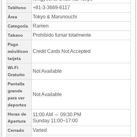
+81-3-3669-6117
Teléfono
Tokyo & Marunouchi
Área
Ramen
Categoría
Prohibido fumar totalmente
Tabaco
Pago
Credit Cards Not Accepted
móvil/con
tarjeta
Wi-Fi
Not Available
Gratuito
Pantalla
grande
Not Available
para ver
deportes
Horas de
11:00 AM ～ 09:30 PM
Sunday 11:00~17:00
Apertura
Varied
Cerrado