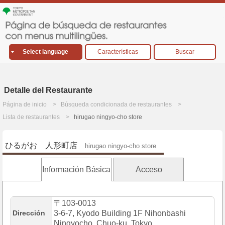
Select language
Características
Buscar
Detalle del Restaurante
Página de inicio
Búsqueda condicionada de restaurantes
Lista de restaurantes
hirugao ningyo-cho store
ひるがお 人形町店
hirugao ningyo-cho store
Información Básica
Acceso
〒103-0013
Dirección
3-6-7, Kyodo Building 1F Nihonbashi
Ningyocho, Chuo-ku, Tokyo