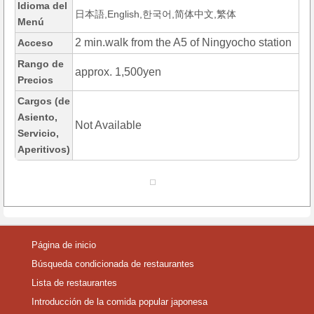
Idioma del
日本語,English,한국어,简体中文,繁体
Menú
2 min.walk from the A5 of Ningyocho station
Acceso
Rango de
approx. 1,500yen
Precios
Cargos (de
Asiento,
Not Available
Servicio,
Aperitivos)
Página de inicio
Búsqueda condicionada de restaurantes
Lista de restaurantes
Introducción de la comida popular japonesa