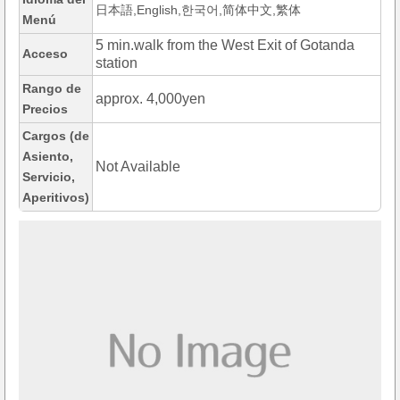
日本語,English,한국어,简体中文,繁体
Menú
5 min.walk from the West Exit of Gotanda
Acceso
station
Rango de
approx. 4,000yen
Precios
Cargos (de
Asiento,
Not Available
Servicio,
Aperitivos)