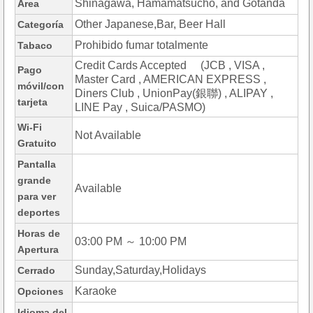
Shinagawa, Hamamatsucho, and Gotanda
Área
Other Japanese,Bar, Beer Hall
Categoría
Prohibido fumar totalmente
Tabaco
Credit Cards Accepted (JCB , VISA ,
Pago
Master Card , AMERICAN EXPRESS ,
móvil/con
Diners Club , UnionPay(銀聯) , ALIPAY ,
tarjeta
LINE Pay , Suica/PASMO)
Wi-Fi
Not Available
Gratuito
Pantalla
grande
Available
para ver
deportes
Horas de
03:00 PM ～ 10:00 PM
Apertura
Sunday,Saturday,Holidays
Cerrado
Karaoke
Opciones
Idioma del