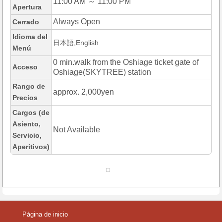
11:00 AM ～ 11:00 PM
Apertura
Always Open
Cerrado
Idioma del
日本語,English
Menú
0 min.walk from the Oshiage ticket gate of
Acceso
Oshiage(SKYTREE) station
Rango de
approx. 2,000yen
Precios
Cargos (de
Asiento,
Not Available
Servicio,
Aperitivos)
Página de inicio