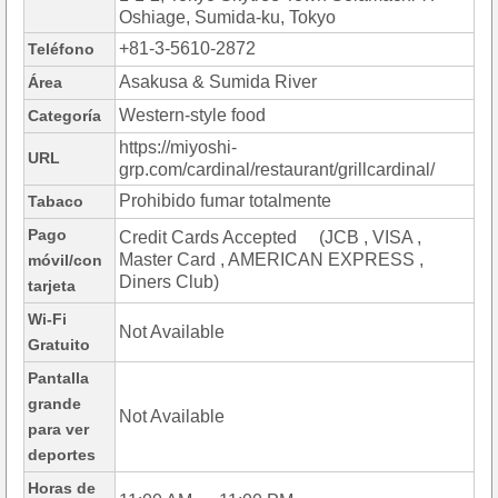
Oshiage, Sumida-ku, Tokyo
+81-3-5610-2872
Teléfono
Asakusa & Sumida River
Área
Western-style food
Categoría
https://miyoshi-
URL
grp.com/cardinal/restaurant/grillcardinal/
Prohibido fumar totalmente
Tabaco
Pago
Credit Cards Accepted (JCB , VISA ,
Master Card , AMERICAN EXPRESS ,
móvil/con
Diners Club)
tarjeta
Wi-Fi
Not Available
Gratuito
Pantalla
grande
Not Available
para ver
deportes
Horas de