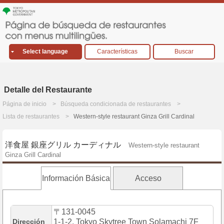
Select language
Características
Buscar
Detalle del Restaurante
Página de inicio
Búsqueda condicionada de restaurantes
Lista de restaurantes
Western-style restaurant Ginza Grill Cardinal
洋食屋 銀座グリル カーディナル
Western-style restaurant
Ginza Grill Cardinal
Información Básica
Acceso
〒131-0045
Dirección
1-1-2, Tokyo Skytree Town Solamachi 7F