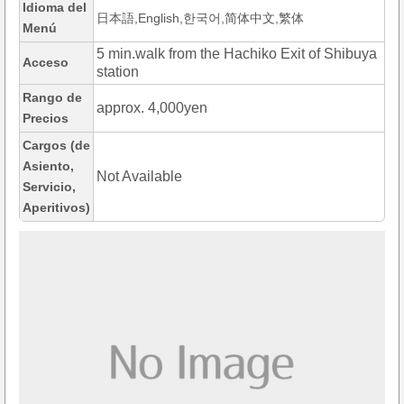
Idioma del
日本語,English,한국어,简体中文,繁体
Menú
5 min.walk from the Hachiko Exit of Shibuya
Acceso
station
Rango de
approx. 4,000yen
Precios
Cargos (de
Asiento,
Not Available
Servicio,
Aperitivos)