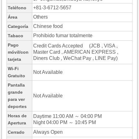
+81-3-6712-5657
Teléfono
Others
Área
Chinese food
Categoría
Prohibido fumar totalmente
Tabaco
Pago
Credit Cards Accepted (JCB , VISA ,
Master Card , AMERICAN EXPRESS ,
móvil/con
Diners Club , WeChat Pay , LINE Pay)
tarjeta
Wi-Fi
Not Available
Gratuito
Pantalla
grande
Not Available
para ver
deportes
Horas de
Daytime 11:00 AM ～ 04:00 PM
Night 04:00 PM ～ 10:45 PM
Apertura
Always Open
Cerrado