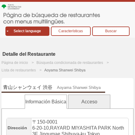
Select language
Características
Buscar
Detalle del Restaurante
Página de inicio
Búsqueda condicionada de restaurantes
Lista de restaurantes
Aoyama Shanwei Shibya
青山シャンウェイ 渋谷
Aoyama Shanwei Shibya
Información Básica
Acceso
〒150-0001
Dirección
6-20-10,RAYARD MIYASHITA PARK North
3F Jingumae,Shibuya-ku,Tokyo