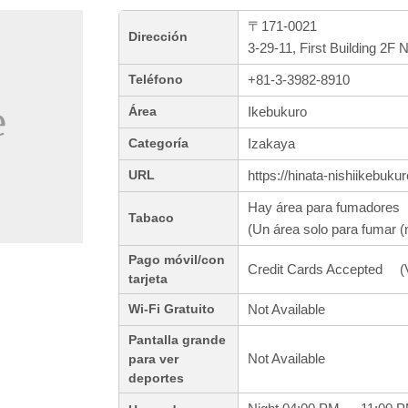
〒171-0021
Dirección
3-29-11, First Building 2F
+81-3-3982-8910
Teléfono
Ikebukuro
Área
Izakaya
Categoría
https://hinata-nishiikebuku
URL
Hay área para fumadores
Tabaco
(Un área solo para fumar (
Pago móvil/con
Credit Cards Accepted (V
tarjeta
Not Available
Wi-Fi Gratuito
Pantalla grande
Not Available
para ver
deportes