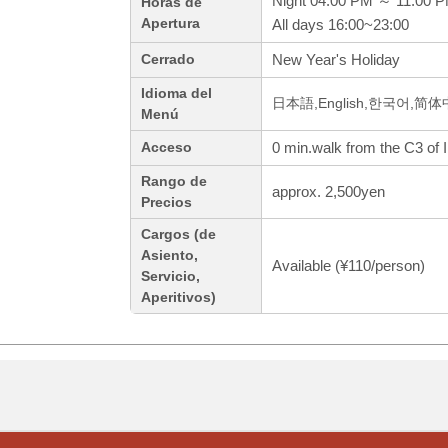
Night 04:00 PM ～ 11:00 
Horas de
Apertura
All days 16:00~23:00
New Year's Holiday
Cerrado
Idioma del
日本語,English,한국어,简
Menú
0 min.walk from the C3 of 
Acceso
Rango de
approx. 2,500yen
Precios
Cargos (de
Asiento,
Available (¥110/person)
Servicio,
Aperitivos)