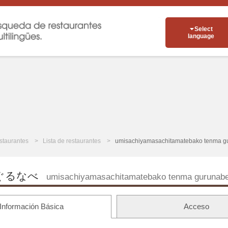
Select
language
staurantes
Lista de restaurantes
umisachiyamasachitamatebako tenma g
ぐるなべ
umisachiyamasachitamatebako tenma gurunab
Información Básica
Acceso