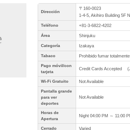
〒160-0023
Dirección
1-4-5, Akihiro Building 5F 
+81-3-6822-4202
Teléfono
Shinjuku
Área
Izakaya
Categoría
Prohibido fumar totalmente
Tabaco
Pago móvil/con
Credit Cards Accepted (J
tarjeta
Not Available
Wi-Fi Gratuito
Pantalla grande
Not Available
para ver
deportes
Horas de
Night 04:00 PM ～ 11:00 
Apertura
Varied
Cerrado