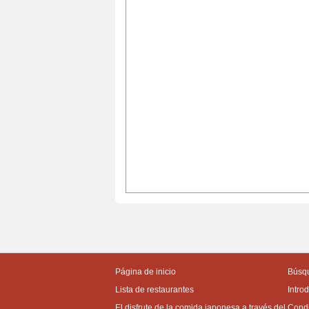
Página de inicio
Búsqu
Lista de restaurantes
Intro
El disfrute de la comida japonesa a través del
Condi