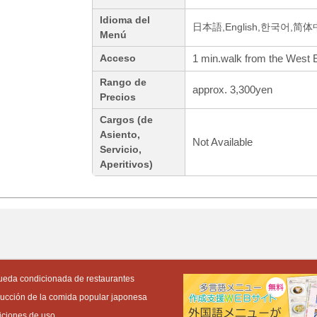
Idioma del
日本語,English,한국어,简
Menú
1 min.walk from the West Ex
Acceso
Rango de
approx. 3,300yen
Precios
Cargos (de
Asiento,
Not Available
Servicio,
Aperitivos)
eda condicionada de restaurantes
ducción de la comida popular japonesa
ciones de uso