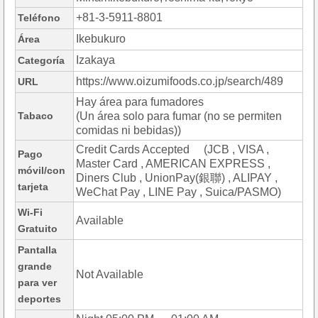
+81-3-5911-8801
Teléfono
Ikebukuro
Área
Izakaya
Categoría
https://www.oizumifoods.co.jp/search/489
URL
Hay área para fumadores
Tabaco
(Un área solo para fumar (no se permiten
comidas ni bebidas))
Credit Cards Accepted (JCB , VISA ,
Pago
Master Card , AMERICAN EXPRESS ,
móvil/con
Diners Club , UnionPay(銀聯) , ALIPAY ,
tarjeta
WeChat Pay , LINE Pay , Suica/PASMO)
Wi-Fi
Available
Gratuito
Pantalla
grande
Not Available
para ver
deportes