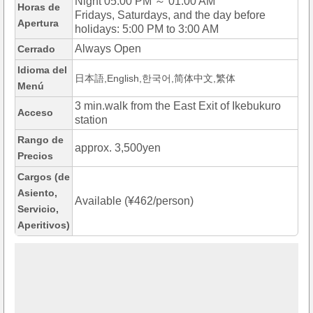
Night 05:00 PM ～ 01:00 AM
Horas de
Fridays, Saturdays, and the day before
Apertura
holidays: 5:00 PM to 3:00 AM
Always Open
Cerrado
Idioma del
日本語,English,한국어,简体中文,繁体
Menú
3 min.walk from the East Exit of Ikebukuro
Acceso
station
Rango de
approx. 3,500yen
Precios
Cargos (de
Asiento,
Available (¥462/person)
Servicio,
Aperitivos)