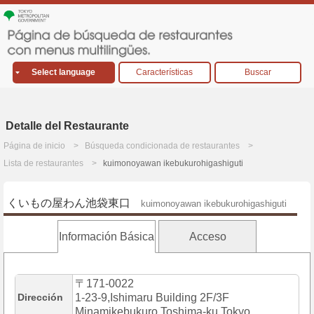
Select language
Características
Buscar
Detalle del Restaurante
Página de inicio
Búsqueda condicionada de restaurantes
Lista de restaurantes
kuimonoyawan ikebukurohigashiguti
くいもの屋わん池袋東口
kuimonoyawan ikebukurohigashiguti
Información Básica
Acceso
〒171-0022
Dirección
1-23-9,Ishimaru Building 2F/3F
Minamikebukuro,Toshima-ku,Tokyo