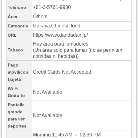
+81-3-5761-9930
Teléfono
Others
Área
Izakaya,Chinese food
Categoría
https://www.dandadan.jp/
URL
Hay área para fumadores
Tabaco
(Un área solo para fumar (no se permiten
comidas ni bebidas))
Pago
Credit Cards Not Accepted
móvil/con
tarjeta
Wi-Fi
Not Available
Gratuito
Pantalla
grande
Not Available
para ver
deportes
Morning 11:45 AM ～ 02:30 PM