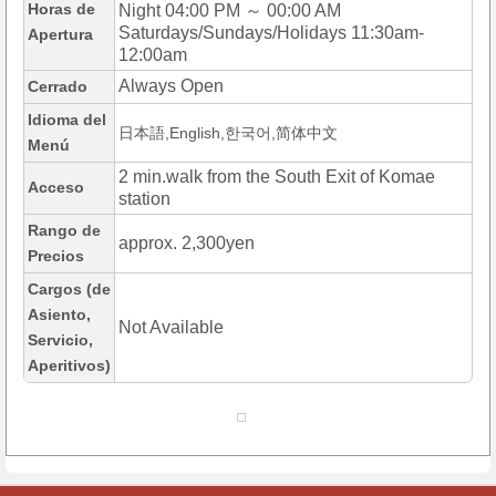
Horas de
Night 04:00 PM ～ 00:00 AM
Saturdays/Sundays/Holidays 11:30am-
Apertura
12:00am
Always Open
Cerrado
Idioma del
日本語,English,한국어,简体中文
Menú
2 min.walk from the South Exit of Komae
Acceso
station
Rango de
approx. 2,300yen
Precios
Cargos (de
Asiento,
Not Available
Servicio,
Aperitivos)