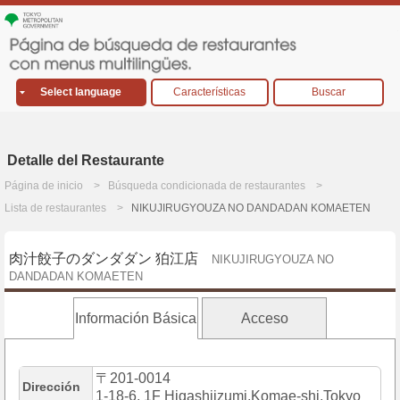
Select language
Características
Buscar
Detalle del Restaurante
Página de inicio
Búsqueda condicionada de restaurantes
Lista de restaurantes
NIKUJIRUGYOUZA NO DANDADAN KOMAETEN
肉汁餃子のダンダダン 狛江店
NIKUJIRUGYOUZA NO
DANDADAN KOMAETEN
Información Básica
Acceso
〒201-0014
Dirección
1-18-6, 1F Higashiizumi,Komae-shi,Tokyo