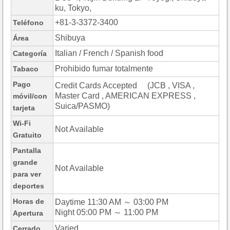
ku, Tokyo,
+81-3-3372-3400
Teléfono
Shibuya
Área
Italian / French / Spanish food
Categoría
Prohibido fumar totalmente
Tabaco
Pago
Credit Cards Accepted (JCB , VISA ,
Master Card , AMERICAN EXPRESS ,
móvil/con
Suica/PASMO)
tarjeta
Wi-Fi
Not Available
Gratuito
Pantalla
grande
Not Available
para ver
deportes
Horas de
Daytime 11:30 AM ～ 03:00 PM
Night 05:00 PM ～ 11:00 PM
Apertura
Varied
Cerrado