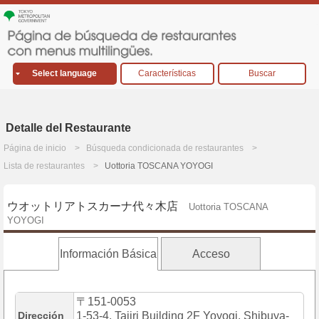
Select language
Características
Buscar
Detalle del Restaurante
Página de inicio
Búsqueda condicionada de restaurantes
Lista de restaurantes
Uottoria TOSCANA YOYOGI
ウオットリアトスカーナ代々木店
Uottoria TOSCANA
YOYOGI
Información Básica
Acceso
〒151-0053
Dirección
1-53-4, Tajiri Building 2F Yoyogi, Shibuya-