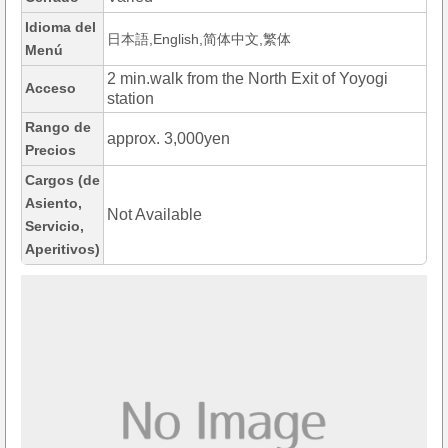
Idioma del
日本語,English,简体中文,繁体
Menú
2 min.walk from the North Exit of Yoyogi
Acceso
station
Rango de
approx. 3,000yen
Precios
Cargos (de
Asiento,
Not Available
Servicio,
Aperitivos)