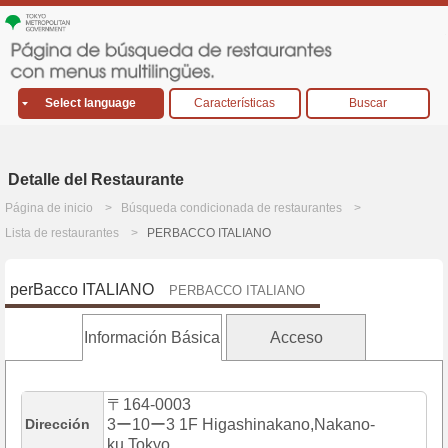
Select language
Características
Buscar
Detalle del Restaurante
Página de inicio
Búsqueda condicionada de restaurantes
Lista de restaurantes
PERBACCO ITALIANO
perBacco ITALIANO
PERBACCO ITALIANO
Información Básica
Acceso
〒164-0003
Dirección
3ー10ー3 1F Higashinakano,Nakano-
ku,Tokyo