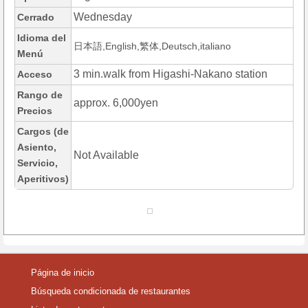
Wednesday
Cerrado
Idioma del
日本語,English,繁体,Deutsch,italiano
Menú
3 min.walk from Higashi-Nakano station
Acceso
Rango de
approx. 6,000yen
Precios
Cargos (de
Asiento,
Not Available
Servicio,
Aperitivos)
Página de inicio
Búsqueda condicionada de restaurantes