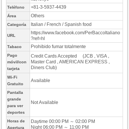
+81-3-5937-4439
Teléfono
Others
Área
Italian / French / Spanish food
Categoría
https://www.facebook.com/PerBaccoItaliano
URL
?ref=hl
Prohibido fumar totalmente
Tabaco
Pago
Credit Cards Accepted (JCB , VISA ,
Master Card , AMERICAN EXPRESS ,
móvil/con
Diners Club)
tarjeta
Wi-Fi
Available
Gratuito
Pantalla
grande
Not Available
para ver
deportes
Horas de
Daytime 00:00 PM ～ 02:00 PM
Night 06:00 PM ～ 11:00 PM
Apertura