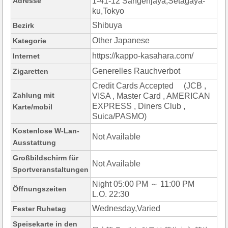
Adresse
1-41-12 Sangenjaya,Setagaya-
ku,Tokyo
Shibuya
Bezirk
Other Japanese
Kategorie
https://kappo-kasahara.com/
Internet
Generelles Rauchverbot
Zigaretten
Credit Cards Accepted (JCB ,
Zahlung mit
VISA , Master Card , AMERICAN
EXPRESS , Diners Club ,
Karte/mobil
Suica/PASMO)
Kostenlose W-Lan-
Not Available
Ausstattung
Großbildschirm für
Not Available
Sportveranstaltungen
Night 05:00 PM ～ 11:00 PM
Öffnungszeiten
L.O. 22:30
Wednesday,Varied
Fester Ruhetag
Speisekarte in den