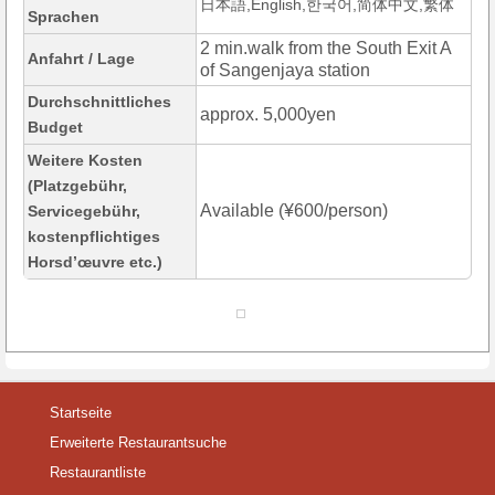
日本語,English,한국어,简体中文,繁体
Sprachen
2 min.walk from the South Exit A
Anfahrt / Lage
of Sangenjaya station
Durchschnittliches
approx. 5,000yen
Budget
Weitere Kosten
(Platzgebühr,
Available (¥600/person)
Servicegebühr,
kostenpflichtiges
Horsd’œuvre etc.)
Startseite
Erweiterte Restaurantsuche
Restaurantliste