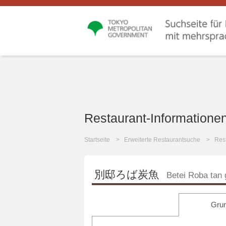
Restaurant-Informatione
Startseite
Erweiterte Restaurantsuche
Rest
別邸ろば炭魚
Betei Roba tan
Grun