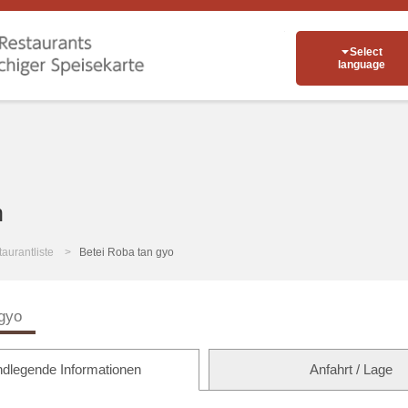
Select
language
n
aurantliste
Betei Roba tan gyo
 gyo
dlegende Informationen
Anfahrt / Lage