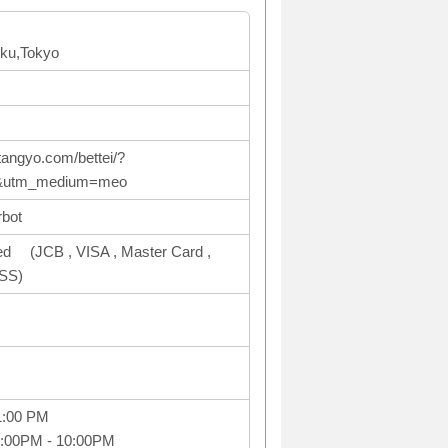
-ku,Tokyo
tangyo.com/bettei/?
e&utm_medium=meo
rbot
ed (JCB , VISA , Master Card ,
SS)
1:00 PM
2:00PM - 10:00PM