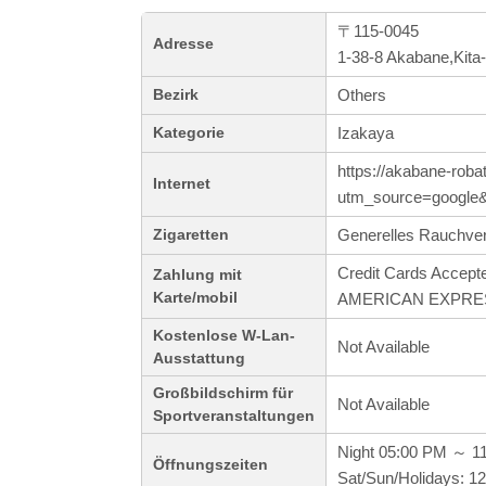
〒115-0045
Adresse
1-38-8 Akabane,Kita
Others
Bezirk
Izakaya
Kategorie
https://akabane-roba
Internet
utm_source=googl
Generelles Rauchve
Zigaretten
Credit Cards Accept
Zahlung mit
Karte/mobil
AMERICAN EXPRE
Kostenlose W-Lan-
Not Available
Ausstattung
Großbildschirm für
Not Available
Sportveranstaltungen
Night 05:00 PM ～ 1
Öffnungszeiten
Sat/Sun/Holidays: 1