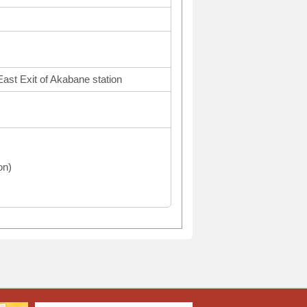
East Exit of Akabane station
on)