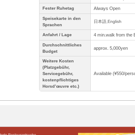
Always Open
Fester Ruhetag
Speisekarte in den
日本語,English
Sprachen
4 min.walk from the 
Anfahrt / Lage
Durchschnittliches
approx. 5,000yen
Budget
Weitere Kosten
(Platzgebühr,
Available (¥550/pers
Servicegebühr,
kostenpflichtiges
Horsd’œuvre etc.)