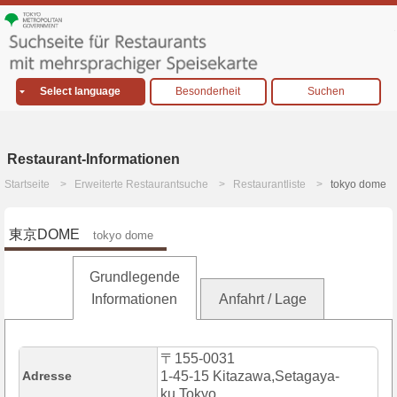
Select language
Besonderheit
Suchen
Restaurant-Informationen
Startseite
Erweiterte Restaurantsuche
Restaurantliste
tokyo dome
東京DOME
tokyo dome
Grundlegende
Informationen
Anfahrt / Lage
〒155-0031
Adresse
1-45-15 Kitazawa,Setagaya-
ku,Tokyo