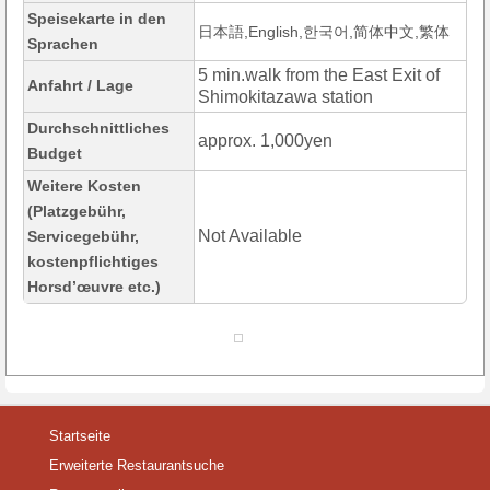
Speisekarte in den
日本語,English,한국어,简体中文,繁体
Sprachen
5 min.walk from the East Exit of
Anfahrt / Lage
Shimokitazawa station
Durchschnittliches
approx. 1,000yen
Budget
Weitere Kosten
(Platzgebühr,
Not Available
Servicegebühr,
kostenpflichtiges
Horsd’œuvre etc.)
Startseite
Erweiterte Restaurantsuche