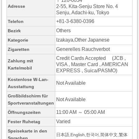
〒120-0034
Adresse
2-55, Kita-Senju Store No. 4
Senju, Adachi-ku, Tokyo
+81-3-6380-0396
Telefon
Others
Bezirk
Izakaya,Other Japanese
Kategorie
Generelles Rauchverbot
Zigaretten
Credit Cards Accepted (JCB ,
Zahlung mit
VISA , Master Card , AMERICAN
Karte/mobil
EXPRESS , Suica/PASMO)
Kostenlose W-Lan-
Not Available
Ausstattung
Großbildschirm für
Not Available
Sportveranstaltungen
11:00 AM ～ 05:00 AM
Öffnungszeiten
Varied
Fester Ruhetag
Speisekarte in den
日本語,English,한국어,简体中文,繁体
Sprachen