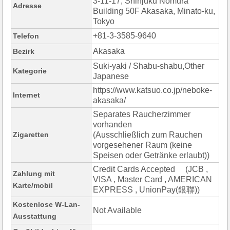
3-11-17, Shinjuku Nomura
Adresse
Building 50F Akasaka, Minato-ku,
Tokyo
+81-3-3585-9640
Telefon
Akasaka
Bezirk
Suki-yaki / Shabu-shabu,Other
Kategorie
Japanese
https://www.katsuo.co.jp/neboke-
Internet
akasaka/
Separates Raucherzimmer
vorhanden
Zigaretten
(Ausschließlich zum Rauchen
vorgesehener Raum (keine
Speisen oder Getränke erlaubt))
Credit Cards Accepted (JCB ,
Zahlung mit
VISA , Master Card , AMERICAN
Karte/mobil
EXPRESS , UnionPay(銀聯))
Kostenlose W-Lan-
Not Available
Ausstattung