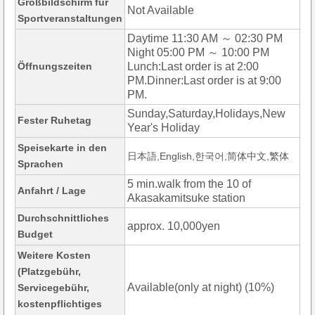
Großbildschirm für
Not Available
Sportveranstaltungen
Daytime 11:30 AM ～ 02:30 PM
Night 05:00 PM ～ 10:00 PM
Öffnungszeiten
Lunch:Last order is at 2:00
PM.Dinner:Last order is at 9:00
PM.
Sunday,Saturday,Holidays,New
Fester Ruhetag
Year's Holiday
Speisekarte in den
日本語,English,한국어,简体中文,繁体
Sprachen
5 min.walk from the 10 of
Anfahrt / Lage
Akasakamitsuke station
Durchschnittliches
approx. 10,000yen
Budget
Weitere Kosten
(Platzgebühr,
Available(only at night) (10%)
Servicegebühr,
kostenpflichtiges