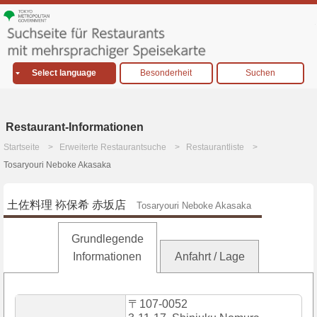
Select language
Besonderheit
Suchen
Restaurant-Informationen
Startseite
Erweiterte Restaurantsuche
Restaurantliste
Tosaryouri Neboke Akasaka
土佐料理 袮保希 赤坂店
Tosaryouri Neboke Akasaka
Grundlegende
Informationen
Anfahrt / Lage
〒107-0052