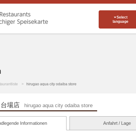
Select
language
n
aurantliste
hirugao aqua city odaiba store
台場店
hirugao aqua city odaiba store
dlegende Informationen
Anfahrt / Lage