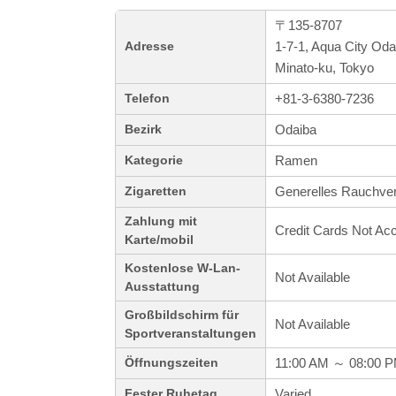
〒135-8707
1-7-1, Aqua City Od
Adresse
Minato-ku, Tokyo
+81-3-6380-7236
Telefon
Odaiba
Bezirk
Ramen
Kategorie
Generelles Rauchve
Zigaretten
Zahlung mit
Credit Cards Not Ac
Karte/mobil
Kostenlose W-Lan-
Not Available
Ausstattung
Großbildschirm für
Not Available
Sportveranstaltungen
11:00 AM ～ 08:00 
Öffnungszeiten
Varied
Fester Ruhetag