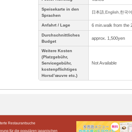
Speisekarte in den
日本語,English,한
Sprachen
6 min.walk from the 2
Anfahrt / Lage
Durchschnittliches
approx. 1,500yen
Budget
Weitere Kosten
(Platzgebühr,
Not Available
Servicegebühr,
kostenpflichtiges
Horsd’œuvre etc.)
terte Restaurantsuche
hrung für die populären japanischen