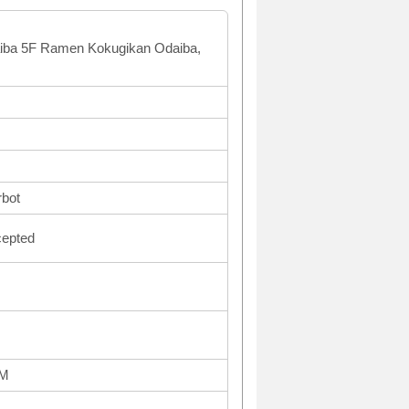
aiba 5F Ramen Kokugikan Odaiba,
rbot
cepted
PM