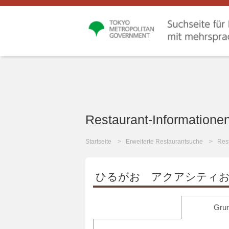
Restaurant-Informatione
Startseite
Erweiterte Restaurantsuche
Rest
ひるがお アクアシティお
Grun