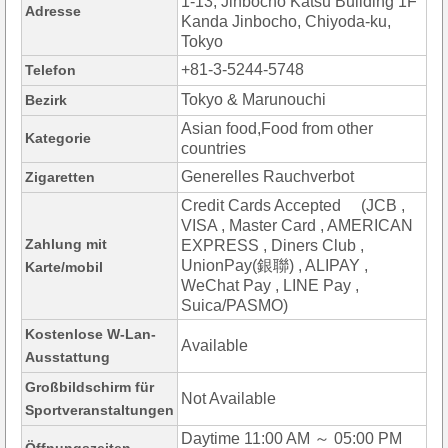
1-13, Jinbocho Katsu Building 1F
Adresse
Kanda Jinbocho, Chiyoda-ku,
Tokyo
+81-3-5244-5748
Telefon
Tokyo & Marunouchi
Bezirk
Asian food,Food from other
Kategorie
countries
Generelles Rauchverbot
Zigaretten
Credit Cards Accepted (JCB ,
VISA , Master Card , AMERICAN
Zahlung mit
EXPRESS , Diners Club ,
UnionPay(銀聯) , ALIPAY ,
Karte/mobil
WeChat Pay , LINE Pay ,
Suica/PASMO)
Kostenlose W-Lan-
Available
Ausstattung
Großbildschirm für
Not Available
Sportveranstaltungen
Daytime 11:00 AM ～ 05:00 PM