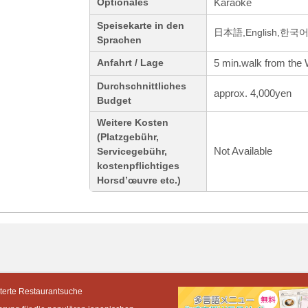
Karaoke
Optionales
Speisekarte in den
日本語,English,한
Sprachen
5 min.walk from the 
Anfahrt / Lage
Durchschnittliches
approx. 4,000yen
Budget
Weitere Kosten
(Platzgebühr,
Not Available
Servicegebühr,
kostenpflichtiges
Horsd’œuvre etc.)
terte Restaurantsuche