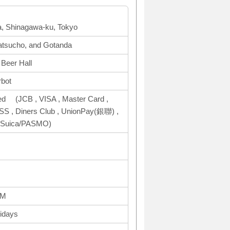
a, Shinagawa-ku, Tokyo
tsucho, and Gotanda
 Beer Hall
rbot
ed (JCB , VISA , Master Card ,
, Diners Club , UnionPay(銀聯) ,
, Suica/PASMO)
PM
idays