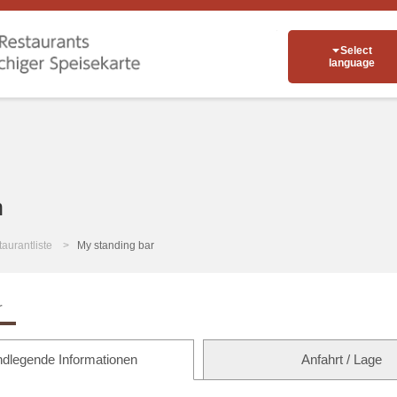
Select
language
n
aurantliste
My standing bar
r
dlegende Informationen
Anfahrt / Lage