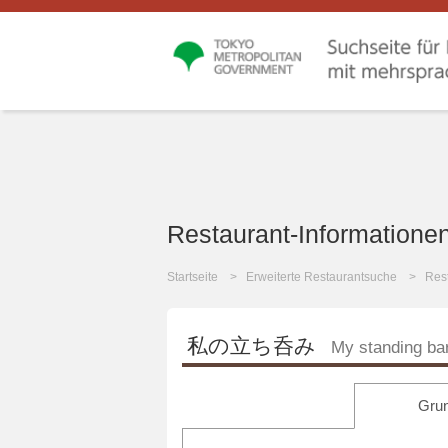
Restaurant-Informatione
Startseite
Erweiterte Restaurantsuche
Rest
私の立ち呑み
My standing ba
Grun