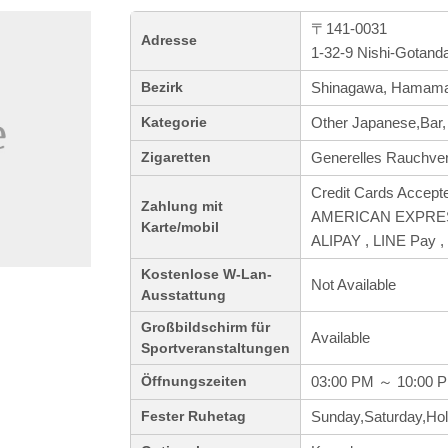
〒141-0031
Adresse
1-32-9 Nishi-Gotand
Shinagawa, Hamama
Bezirk
Other Japanese,Bar,
Kategorie
Generelles Rauchve
Zigaretten
Credit Cards Accept
Zahlung mit
AMERICAN EXPRESS 
Karte/mobil
ALIPAY , LINE Pay 
Kostenlose W-Lan-
Not Available
Ausstattung
Großbildschirm für
Available
Sportveranstaltungen
03:00 PM ～ 10:00 
Öffnungszeiten
Sunday,Saturday,Hol
Fester Ruhetag