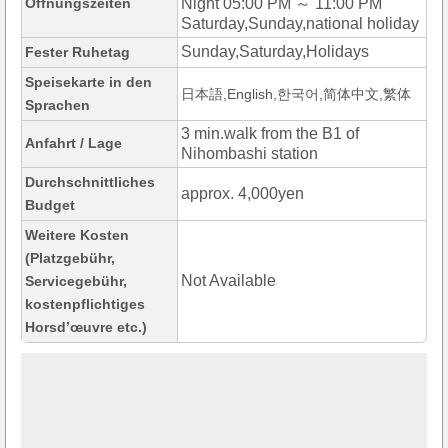
Öffnungszeiten
Night 05:00 PM ～ 11:00 PM
Saturday,Sunday,national holiday
Sunday,Saturday,Holidays
Fester Ruhetag
Speisekarte in den
日本語,English,한국어,简体中文,繁体
Sprachen
3 min.walk from the B1 of
Anfahrt / Lage
Nihombashi station
Durchschnittliches
approx. 4,000yen
Budget
Weitere Kosten
(Platzgebühr,
Not Available
Servicegebühr,
kostenpflichtiges
Horsd’œuvre etc.)