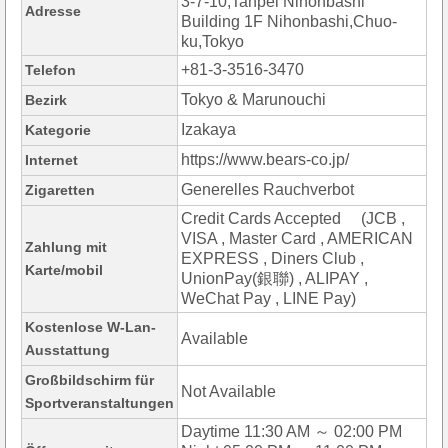
3-7-10,Tanpei Nihonbashi
Adresse
Building 1F Nihonbashi,Chuo-
ku,Tokyo
+81-3-3516-3470
Telefon
Tokyo & Marunouchi
Bezirk
Izakaya
Kategorie
https://www.bears-co.jp/
Internet
Generelles Rauchverbot
Zigaretten
Credit Cards Accepted (JCB ,
VISA , Master Card , AMERICAN
Zahlung mit
EXPRESS , Diners Club ,
Karte/mobil
UnionPay(銀聯) , ALIPAY ,
WeChat Pay , LINE Pay)
Kostenlose W-Lan-
Available
Ausstattung
Großbildschirm für
Not Available
Sportveranstaltungen
Daytime 11:30 AM ～ 02:00 PM