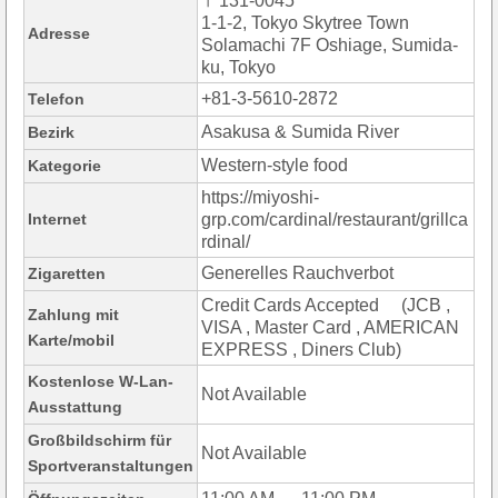
〒131-0045
1-1-2, Tokyo Skytree Town
Adresse
Solamachi 7F Oshiage, Sumida-
ku, Tokyo
+81-3-5610-2872
Telefon
Asakusa & Sumida River
Bezirk
Western-style food
Kategorie
https://miyoshi-
Internet
grp.com/cardinal/restaurant/grillca
rdinal/
Generelles Rauchverbot
Zigaretten
Credit Cards Accepted (JCB ,
Zahlung mit
VISA , Master Card , AMERICAN
Karte/mobil
EXPRESS , Diners Club)
Kostenlose W-Lan-
Not Available
Ausstattung
Großbildschirm für
Not Available
Sportveranstaltungen