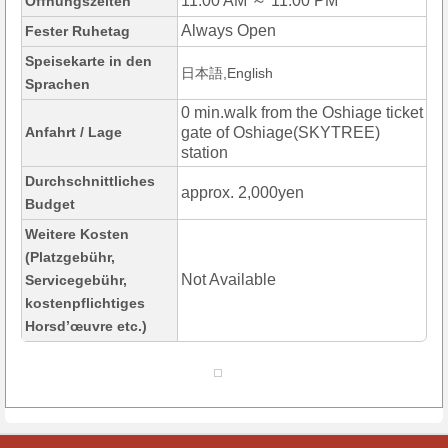
11:00 AM ～ 11:00 PM
Öffnungszeiten
Always Open
Fester Ruhetag
Speisekarte in den
日本語,English
Sprachen
0 min.walk from the Oshiage ticket
Anfahrt / Lage
gate of Oshiage(SKYTREE)
station
Durchschnittliches
approx. 2,000yen
Budget
Weitere Kosten
(Platzgebühr,
Not Available
Servicegebühr,
kostenpflichtiges
Horsd’œuvre etc.)